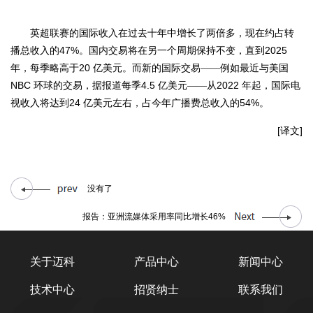
英超联赛的国际收入在过去十年中增长了两倍多，现在约占转
47%
2025
播总收入的
。国内交易将在另一个周期保持不变，直到
20
年，每季略高于
亿美元。而新的国际交易——例如最近与美国
NBC
4.5
2022
环球的交易，据报道每季
亿美元——从
年起，国际电
24
54%
视收入将达到
亿美元左右，占今年广播费总收入的
。
[
]
译文
没有了
报告：亚洲流媒体采用率同比增长46%
关于迈科
产品中心
新闻中心
技术中心
招贤纳士
联系我们