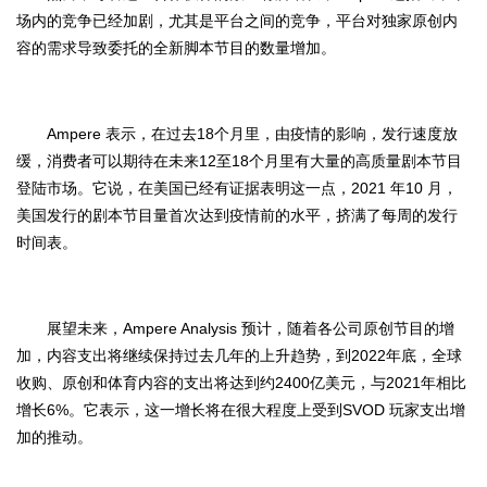
场内的竞争已经加剧，尤其是平台之间的竞争，平台对独家原创内
容的需求导致委托的全新脚本节目的数量增加。
Ampere
18
表示，在过去
个月里，由疫情的影响，发行速度放
12
18
缓，消费者可以期待在未来
至
个月里有大量的高质量剧本节目
2021
10
登陆市场。它说，在美国已经有证据表明这一点，
年
月，
美国发行的剧本节目量首次达到疫情前的水平，挤满了每周的发行
时间表。
Ampere Analysis
展望未来，
预计，随着各公司原创节目的增
2022
加，内容支出将继续保持过去几年的上升趋势，到
年底，全球
2400
2021
收购、原创和体育内容的支出将达到约
亿美元，与
年相比
6%
SVOD
增长
。它表示，这一增长将在很大程度上受到
玩家支出增
加的推动。