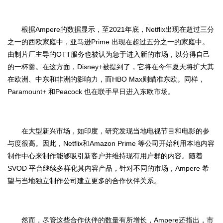
Ampere
2021
Netflix
根据
的数据显示，至
年底，
出现在超过三分
Prime
之一的西欧家庭中，亚马逊
出现在超过五分之一的家庭中。
OTT
由制片厂主导的
服务也被认为急于进入新的市场，以分得自己
Disney+
的一杯羹。在这方面，
被提到了，它将在今年夏天将扩大其
HBO Max
在欧洲、中东和非洲的影响力，而
则瞄准东欧。同样，
Paramount+
Peacock
和
也在联手早日进入东欧市场。
在大型新兴市场，如印度，研究发现当地电视节目和电影的参
Netflix
Amazon Prime
与度很高。因此，
和
等公司开始利用本地内容
制作中心来制作能够吸引新客户并维持现有用户群的内容。随着
SVOD
Ampere
平台继续多样化其内容产品，针对不同的市场，
希
望与当地独立制作公司建立更多的合作伙伴关系。
Ampere
然而，尽管这些合作伙伴的数量有所增长，
还指出，市