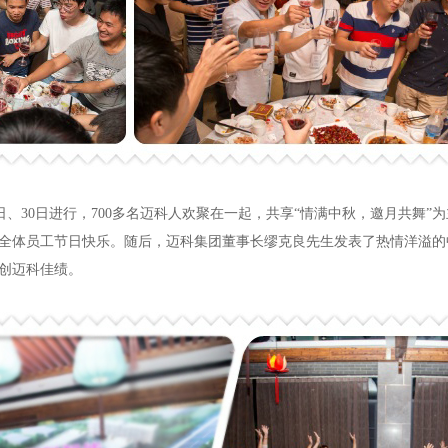
日、30日进行，700多名迈科人欢聚在一起，共享“情满中秋，邀月共舞”为
全体员工节日快乐。随后，迈科集团董事长缪克良先生发表了热情洋溢的
创迈科佳绩。